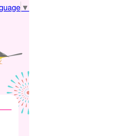
nguage
▼