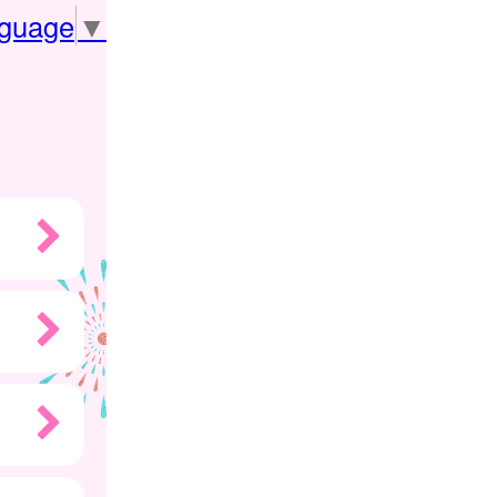
nguage
▼