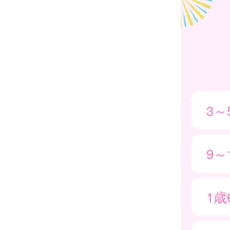
3
9～
1