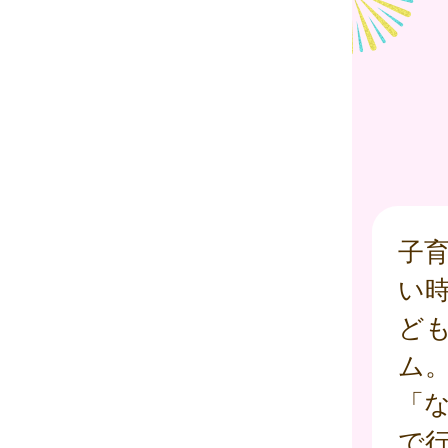
子
い
ど
ム
「
で行