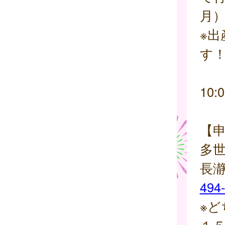
月
※
す
10:
【
多
長
494
※