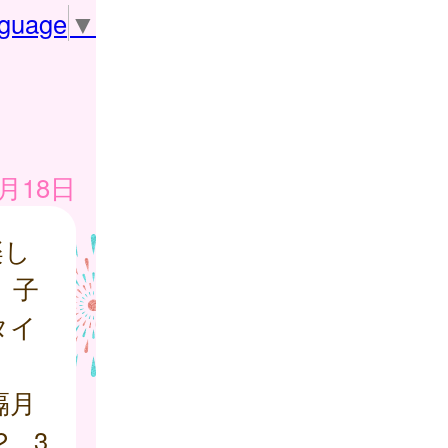
nguage
▼
1月18日
楽し
、子
タイ
隔月
2、3