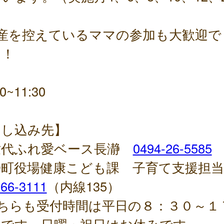
）
出産を控えているママの参加も大歓迎で
！！
00~11:30
申し込み先】
世代ふれ愛ベース長瀞
0494-26-5585
瀞町役場健康こども課 子育て支援担
-66-3111
（内線135）
どちらも受付時間は平日の８：３０～１