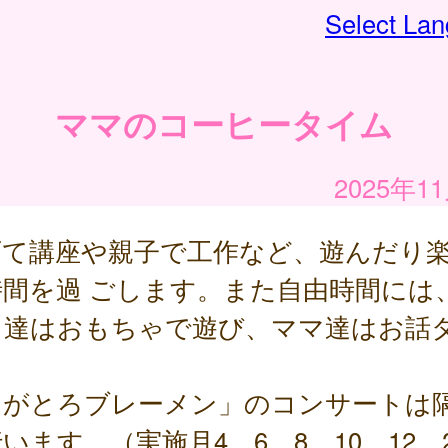
Select La
ママのコーヒータイム
2025年1
育て講座や親子で工作など、遊んだり
時間を過 ごします。また自由時間には
も達はおもちゃで遊び、ママ達はお話
。
ながとろブレーメン」のコンサートは
います。（実施月4、6、8、10、12、