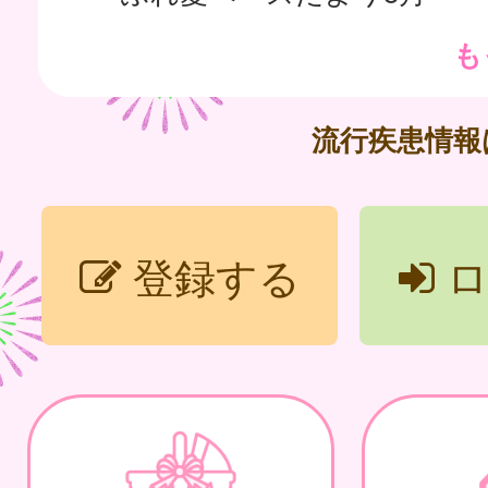
も
流行疾患情
登録する
ロ